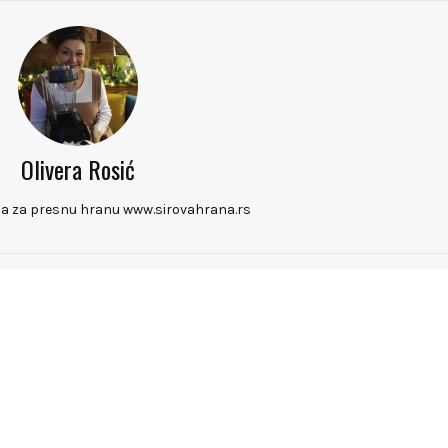
Olivera Rosić
la za presnu hranu www.sirovahrana.rs