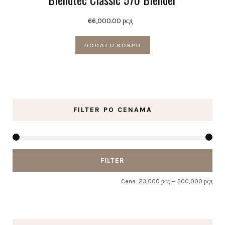
66,000.00
рсд
DODAJ U KORPU
FILTER PO CENAMA
Mini
Mak
FILTER
cen
cen
Cena:
23,000 рсд
—
300,000 рсд