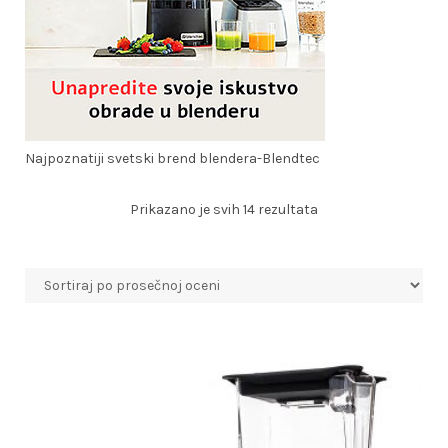
Najpoznatiji svetski brend blendera-Blendtec
Sortirano
Prikazano je svih 14 rezultata
po
prosečnoj
oceni