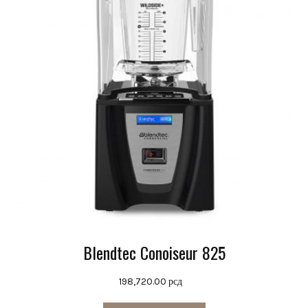
Blendtec Conoiseur 825
198,720.00
рсд