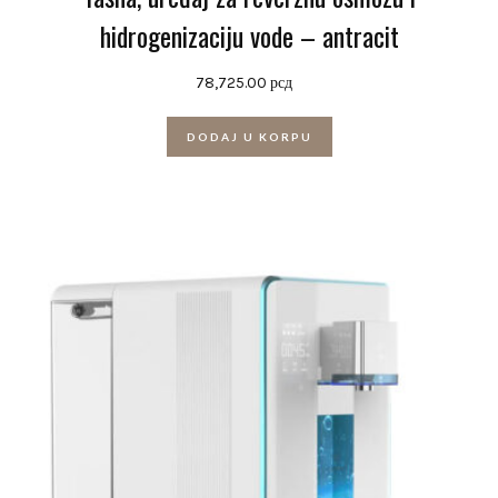
hidrogenizaciju vode – antracit
78,725.00
рсд
DODAJ U KORPU