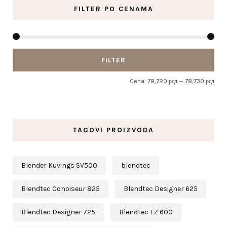
FILTER PO CENAMA
Mini
Mak
FILTER
cen
cen
Cena:
78,720 рсд
—
78,730 рсд
TAGOVI PROIZVODA
Blender Kuvings SV500
blendtec
Blendtec Conoiseur 825
Blendtec Designer 625
Blendtec Designer 725
Blendtec EZ 600