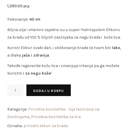
1,390.00
рсд
Pakovanje
: 40 ml
Biljna ulja i vitamini zajedno su u super-hidrirajućem Eliksiru
za bradu od 100 % biljnih sastojaka za negu brade i kože lica.
Koristi Eliksir svaki dan, i oblikovanje brade će tvam biti
lako
,
a dlaka
jača i zdravija
.
Takođe regeneriše kožu lica i smanjuje iritacije pa ga možete
koristiti
i za negu kože
!
Koncentrovani
DODAJ U KORPU
serum
Eliksir
za
Kategorije:
Prirodna kozmetika - nije testirana na
bradu
životinjama
,
Prirodna kozmetika za lice
-
Oznaka:
prirodni eliksir za bradu