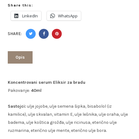
40
Share this:
ml
LinkedIn
WhatsApp
količina
SHARE:
Opis
Koncentrovani serum Eliksir za bradu
Pakovanje:
40ml
Sastojci:
ulje jojobe, ulje semena šipka, bisabolol (iz
kamilice), ulje skvalan, vitamin E, ulje lešnika, ulje oraha, ulje
badema, ulje koštica grožđa, ulje ricinusa, eterično ulje
ruzmarina, eterično ulje mente, eterično ulje bora.