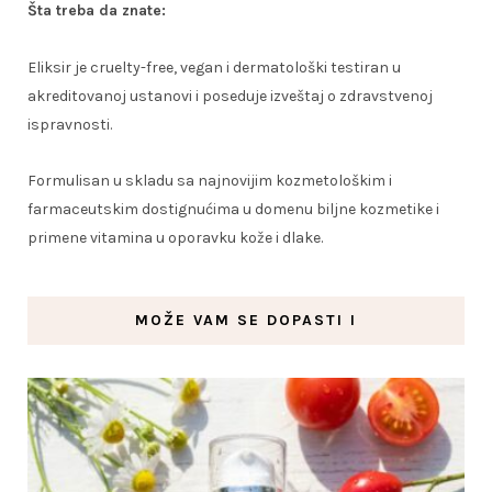
Šta treba da znate:
Eliksir je cruelty-free, vegan i dermatološki testiran u
akreditovanoj ustanovi i poseduje izveštaj o zdravstvenoj
ispravnosti.
Formulisan u skladu sa najnovijim kozmetološkim i
farmaceutskim dostignućima u domenu biljne kozmetike i
primene vitamina u oporavku kože i dlake.
MOŽE VAM SE DOPASTI I