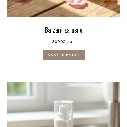
Balzam za usne
300.00
рсд
DODAJ U KORPU