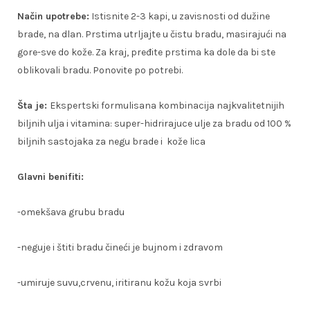
Način upotrebe:
Istisnite 2-3 kapi, u zavisnosti od dužine
brade, na dlan. Prstima utrljajte u čistu bradu, masirajući na
gore-sve do kože. Za kraj, pređite prstima ka dole da bi ste
oblikovali bradu. Ponovite po potrebi.
Šta je:
Ekspertski formulisana kombinacija najkvalitetnijih
biljnih ulja i vitamina: super-hidrirajuce ulje za bradu od 100 %
biljnih sastojaka za negu brade i kože lica
Glavni benifiti:
-omekšava grubu bradu
-neguje i štiti bradu čineći je bujnom i zdravom
-umiruje suvu,crvenu, iritiranu kožu koja svrbi