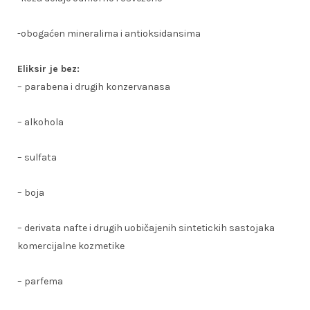
-obogaćen mineralima i antioksidansima
Eliksir je bez:
– parabena i drugih konzervanasa
– alkohola
– sulfata
– boja
– derivata nafte i drugih uobičajenih sintetickih sastojaka
komercijalne kozmetike
– parfema