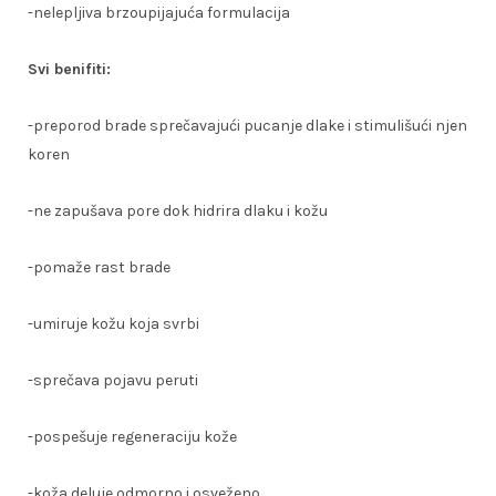
-nelepljiva brzoupijajuća formulacija
Svi benifiti:
-preporod brade sprečavajući pucanje dlake i stimulišući njen
koren
-ne zapušava pore dok hidrira dlaku i kožu
-pomaže rast brade
-umiruje kožu koja svrbi
-sprečava pojavu peruti
-pospešuje regeneraciju kože
-koža deluje odmorno i osveženo