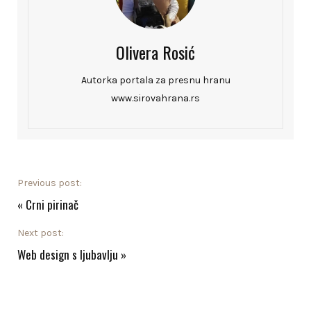
Olivera Rosić
Autorka portala za presnu hranu
www.sirovahrana.rs
Previous post:
«
Crni pirinač
Next post:
Web design s ljubavlju
»