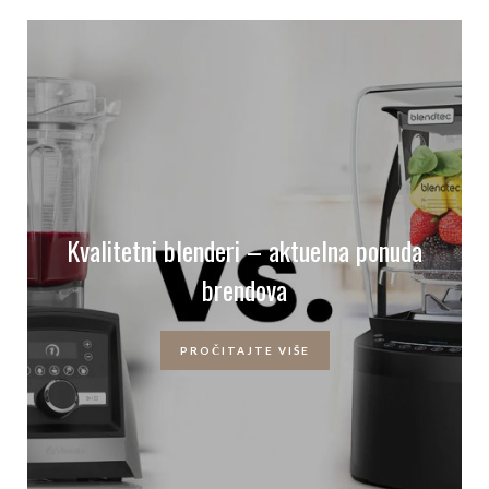
Kvalitetni blenderi – aktuelna ponuda
brendova
PROČITAJTE VIŠE