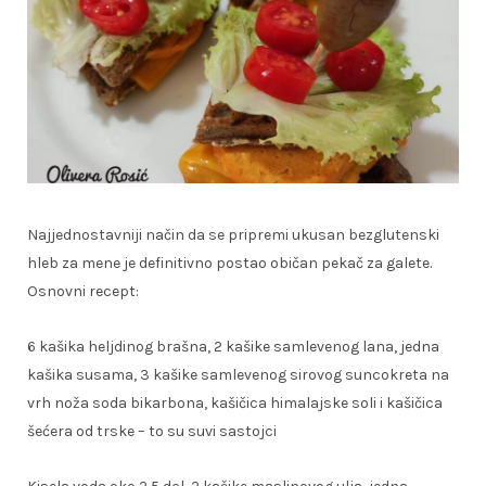
Najjednostavniji način da se pripremi ukusan bezglutenski
hleb za mene je definitivno postao običan pekač za galete.
Osnovni recept:
6 kašika heljdinog brašna, 2 kašike samlevenog lana, jedna
kašika susama, 3 kašike samlevenog sirovog suncokreta na
vrh noža soda bikarbona, kašičica himalajske soli i kašičica
šećera od trske – to su suvi sastojci