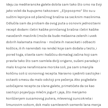
Ideju za mediteranske galete dobila sam tako što smo na Eviji
jako voleli da kupujemo takozvani „Eljopsopmo“ što su u
suštini lepinjice od pšeničnog brašna sa secknim maslinima.
Odlučila sam da probam da ovog puta u osnovni jednostavni
recept dodam i četiri kašike pirinčanog brašna i četiri kašike
nasečenih maslinki (može da bude mešavina zelenih i uvek
dobrih kalamata maslina – možete ih naseckati i odbaciti
koštice, ili ih narendati na rende) koje sam dodala u testo, i
pored toga, stavila sam i kašičicu domaćeg začina koji sam
pravila tako što sam samlela divlji origano, sušeni paradajz i
malo krupne nerafinisane morske soli, pa sam smanjila
količinu soli iz osnovnog recepta. Naravno sjediniti sastojke i
ostaviti smesu da malo odstoji pre pečenja. Ako pogledate
uobičajene recepte za slane galete, primetićete da se kao
sastojci pojavljuju mlečni jogurt i jaja, što menjamo
korišćenjem susamovog putera, mlevenog suncokreta i
limunovim sokom, dok malo samlevenih semenki lana menja