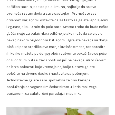
Kisela voda oko 2,5 dcl, 2 kašike maslinovog ulja, jedna
kašičica taan-a, sok od pola limuna, najbolje da se sve
promeša i zatim doda u suve sastojke. Promešate sve
drvenom varjačom i ostavite da se testo za galete lepo sjedini
i zgusne, oko 20 min do pola sata. Smesa treba da bude nešto
gušća nego za palačinke, i odlično je ako može da se sipa u
pekač nekom prigodnom kutlačom. Ugrejete pekač i na donju
ploču sipate otprilike dve manje kutlače smese, rasporedite
ih koliko možete po donjoj ploči i zatvorite pekač. Sve se peče
od 8 do 10 minuta u zavisnosti od jačine pekača, ali to će vam
se brzo pokazati koje vreme je najbolje. Gotove galete
položite na drvenu dasku i nastavite sa pečenjem.
Jednostavne galete sam upotrebila za fino kanape
posluženje sa veganskim čedar sirom u listićima i vege
parizerom, uz salatu, čeri paradajz i maslinku