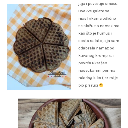
jaja i povezuje smesu.
Ovakve galete sa
maslinkama odlično
se slažu sa namazima
kao što je humus i
dosta salate, a ja sam
odabrala namaz od
kuvanog krompira i
povrća ukrašen
naseckanim perima
mladog luka (jer mi je
bio pri ruci