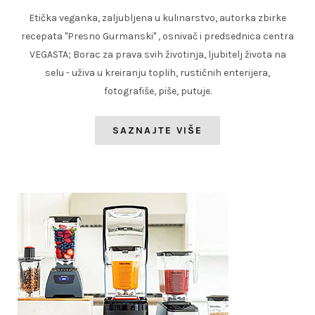
Etička veganka, zaljubljena u kulinarstvo, autorka zbirke
recepata "Presno Gurmanski" , osnivač i predsednica centra
VEGASTA; Borac za prava svih životinja, ljubitelj života na
selu - uživa u kreiranju toplih, rustičnih enterijera,
fotografiše, piše, putuje.
SAZNAJTE VIŠE