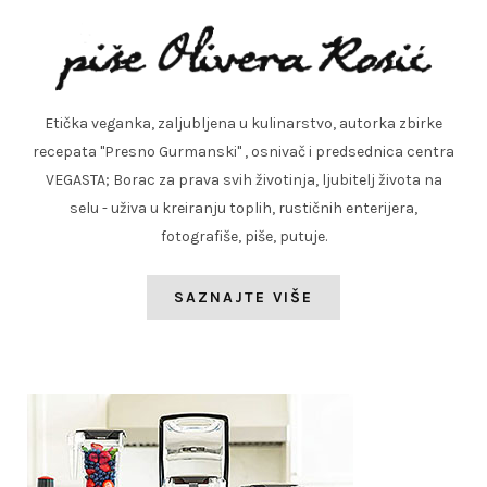
Etička veganka, zaljubljena u kulinarstvo, autorka zbirke
recepata "Presno Gurmanski" , osnivač i predsednica centra
VEGASTA; Borac za prava svih životinja, ljubitelj života na
selu - uživa u kreiranju toplih, rustičnih enterijera,
fotografiše, piše, putuje.
SAZNAJTE VIŠE