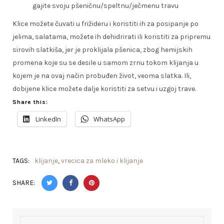
gajite svoju pšeničnu/speltnu/ječmenu travu
Klice možete čuvati u frižideru i koristiti ih za posipanje po
jelima, salatama, možete ih dehidrirati ili koristiti za pripremu
sirovih slatkiša, jer je proklijala pšenica, zbog hemijskih
promena koje su se desile u samom zrnu tokom klijanja u
kojem je na ovaj način probuđen život, veoma slatka. Ili,
dobijene klice možete dalje koristiti za setvu i uzgoj trave.
Share this:
LinkedIn
WhatsApp
TAGS:
klijanje
,
vrecica za mleko i klijanje
SHARE: