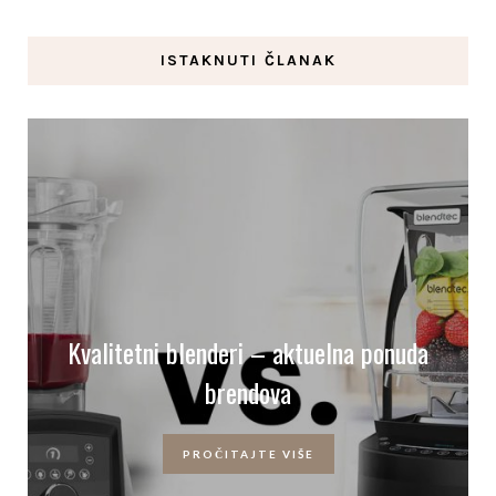
ISTAKNUTI ČLANAK
Kvalitetni blenderi – aktuelna ponuda
brendova
PROČITAJTE VIŠE