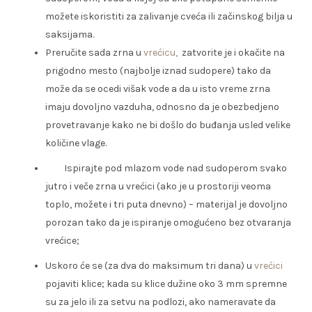
možete iskoristiti za zalivanje cveća ili začinskog bilja u
saksijama.
Preručite sada zrna u
vrećicu,
zatvorite je i okačite na
prigodno mesto (najbolje iznad sudopere) tako da
može da se ocedi višak vode a da u isto vreme zrna
imaju dovoljno vazduha, odnosno da je obezbedjeno
provetravanje kako ne bi došlo do buđanja usled velike
količine vlage.
Ispirajte pod mlazom vode nad sudoperom svako
jutro i veče zrna u vrećici (ako je u prostoriji veoma
toplo, možete i tri puta dnevno) – materijal je dovoljno
porozan tako da je ispiranje omogućeno bez otvaranja
vrećice;
Uskoro će se (za dva do maksimum tri dana) u
vrećici
pojaviti klice; kada su klice dužine oko 3 mm spremne
su za jelo ili za setvu na podlozi, ako nameravate da