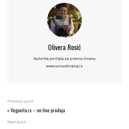
Olivera Rosić
Autorka portala za presnu hranu
www.sirovahrana.rs
Previous post:
«
Vegavita.rs – on line prodaja
Next post: