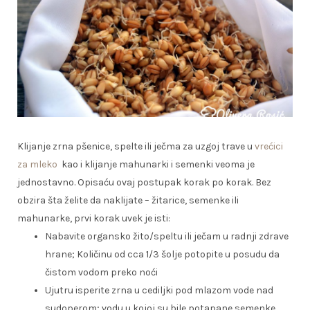
Klijanje zrna pšenice, spelte ili ječma za uzgoj trave u
vrećici
za mleko
kao i klijanje mahunarki i semenki veoma je
jednostavno. Opisaću ovaj postupak korak po korak. Bez
obzira šta želite da naklijate – žitarice, semenke ili
mahunarke, prvi korak uvek je isti:
Nabavite organsko žito/speltu ili ječam u radnji zdrave
hrane; Količinu od cca 1/3 šolje potopite u posudu da
čistom vodom preko noći
Ujutru isperite zrna u cediljki pod mlazom vode nad
sudoperom; vodu u kojoj su bile potapane semenke